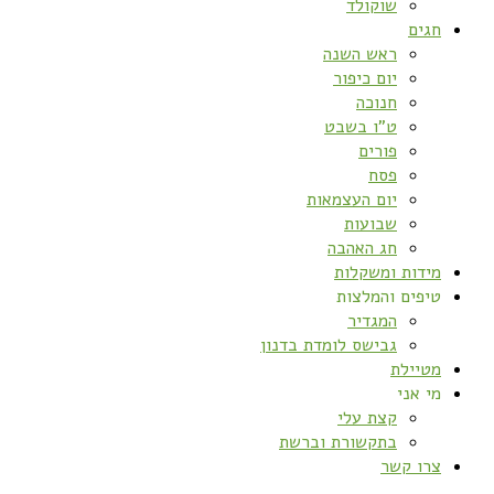
שוקולד
חגים
ראש השנה
יום כיפור
חנוכה
ט”ו בשבט
פורים
פסח
יום העצמאות
שבועות
חג האהבה
מידות ומשקלות
טיפים והמלצות
המגדיר
גבישס לומדת בדנון
מטיילת
מי אני
קצת עלי
בתקשורת וברשת
צרו קשר