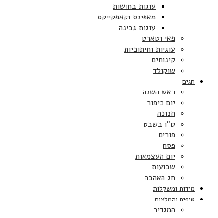
עוגות בחושות
מאפינס וקאפקייקס
עוגות גבינה
פאי וטארט
עוגיות וחיתוכיות
קינוחים
שוקולד
חגים
ראש השנה
יום כיפור
חנוכה
ט”ו בשבט
פורים
פסח
יום העצמאות
שבועות
חג האהבה
מידות ומשקלות
טיפים והמלצות
המגדיר