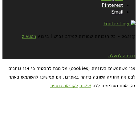
Pinterest
Email
@2021 - כל הזכויות שמורות למירב גביש | ביצוע
zivuch
בחזרה למעלה
אנו משתמשים בעוגיות (cookies) על מנת להבטיח כי אנו נותנים
לכם את החוויה הטובה ביותר באתרנו. אם תמשיכו להשתמש באתר
זה, אתם מסכימים לזה
אישור
לקריאה נוספת
כדאי לך להירשם ולקבל את המתכונים למייל: