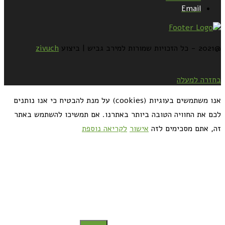
Email
@2021 - כל הזכויות שמורות למירב גביש | ביצוע
zivuch
בחזרה למעלה
אנו משתמשים בעוגיות (cookies) על מנת להבטיח כי אנו נותנים
לכם את החוויה הטובה ביותר באתרנו. אם תמשיכו להשתמש באתר
זה, אתם מסכימים לזה
אישור
לקריאה נוספת
כדאי לך להירשם ולקבל את המתכונים למייל: