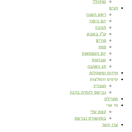
שוקולד
חגים
ראש השנה
יום כיפור
חנוכה
ט”ו בשבט
פורים
פסח
יום העצמאות
שבועות
חג האהבה
מידות ומשקלות
טיפים והמלצות
המגדיר
גבישס לומדת בדנון
מטיילת
מי אני
קצת עלי
בתקשורת וברשת
צרו קשר