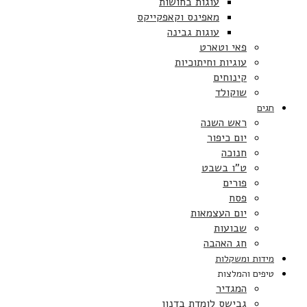
עוגות בחושות
מאפינס וקאפקייקס
עוגות גבינה
פאי וטארט
עוגיות וחיתוכיות
קינוחים
שוקולד
חגים
ראש השנה
יום כיפור
חנוכה
ט”ו בשבט
פורים
פסח
יום העצמאות
שבועות
חג האהבה
מידות ומשקלות
טיפים והמלצות
המגדיר
גבישס לומדת בדנון