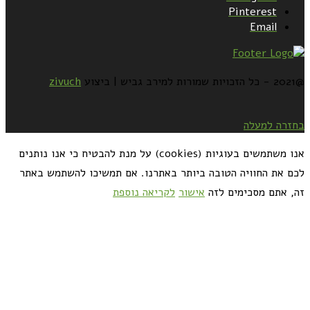
Pinterest
Email
@2021 - כל הזכויות שמורות למירב גביש | ביצוע
zivuch
בחזרה למעלה
אנו משתמשים בעוגיות (cookies) על מנת להבטיח כי אנו נותנים
לכם את החוויה הטובה ביותר באתרנו. אם תמשיכו להשתמש באתר
זה, אתם מסכימים לזה
אישור
לקריאה נוספת
כדאי לך להירשם ולקבל את המתכונים למייל: