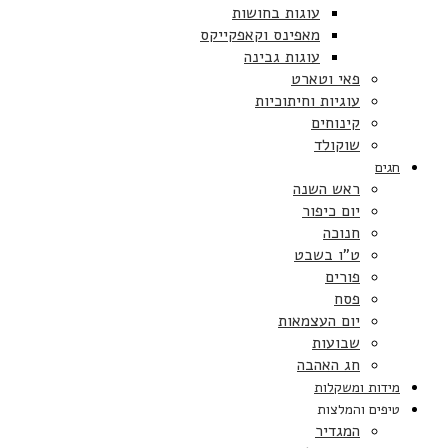
עוגות בחושות
מאפינס וקאפקייקס
עוגות גבינה
פאי וטארט
עוגיות וחיתוכיות
קינוחים
שוקולד
חגים
ראש השנה
יום כיפור
חנוכה
ט”ו בשבט
פורים
פסח
יום העצמאות
שבועות
חג האהבה
מידות ומשקלות
טיפים והמלצות
המגדיר