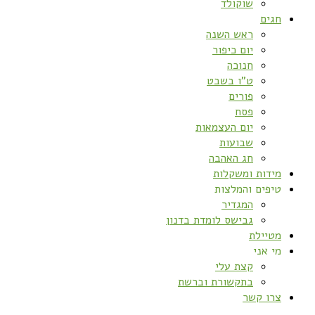
שוקולד
חגים
ראש השנה
יום כיפור
חנוכה
ט”ו בשבט
פורים
פסח
יום העצמאות
שבועות
חג האהבה
מידות ומשקלות
טיפים והמלצות
המגדיר
גבישס לומדת בדנון
מטיילת
מי אני
קצת עלי
בתקשורת וברשת
צרו קשר