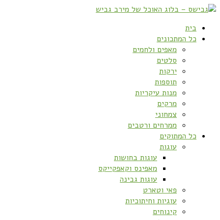
בית
כל המתכונים
מאפים ולחמים
סלטים
ירקות
תוספות
מנות עיקריות
מרקים
צמחוני
ממרחים ורטבים
כל המתוקים
עוגות
עוגות בחושות
מאפינס וקאפקייקס
עוגות גבינה
פאי וטארט
עוגיות וחיתוכיות
קינוחים