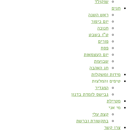
שוקולד
חגים
ראש השנה
יום כיפור
חנוכה
ט”ו בשבט
פורים
פסח
יום העצמאות
שבועות
חג האהבה
מידות ומשקלות
טיפים והמלצות
המגדיר
גבישס לומדת בדנון
מטיילת
מי אני
קצת עלי
בתקשורת וברשת
צרו קשר