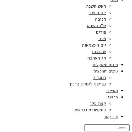
ראש השנה
יום כיפור
חנוכה
ט”ו בשבט
פורים
פסח
יום העצמאות
שבועות
חג האהבה
מידות ומשקלות
טיפים והמלצות
המגדיר
גבישס לומדת בדנון
מטיילת
מי אני
קצת עלי
בתקשורת וברשת
צרו קשר