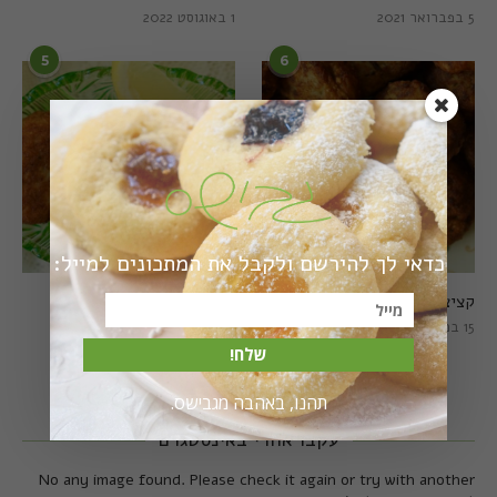
5 בפברואר 2021
1 באוגוסט 2022
5
6
כדאי לך להירשם ולקבל את המתכונים למייל:
קציצות כרישה מושלמות
קציצות כרישה טבעוניות
מושלמות
15 במרץ 2018
20 במרץ 2018
שלח!
תהנו, באהבה מגבישס.
עקבו אחרי באינסטגרם
No any image found. Please check it again or try with another