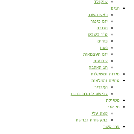
שוקולד
חגים
ראש השנה
יום כיפור
חנוכה
ט”ו בשבט
פורים
פסח
יום העצמאות
שבועות
חג האהבה
מידות ומשקלות
טיפים והמלצות
המגדיר
גבישס לומדת בדנון
מטיילת
מי אני
קצת עלי
בתקשורת וברשת
צרו קשר