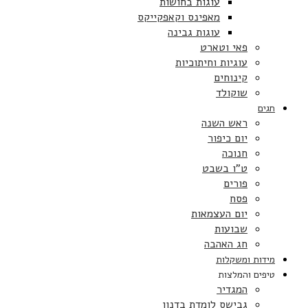
עוגות בחושות
מאפינס וקאפקייקס
עוגות גבינה
פאי וטארט
עוגיות וחיתוכיות
קינוחים
שוקולד
חגים
ראש השנה
יום כיפור
חנוכה
ט”ו בשבט
פורים
פסח
יום העצמאות
שבועות
חג האהבה
מידות ומשקלות
טיפים והמלצות
המגדיר
גבישס לומדת בדנון