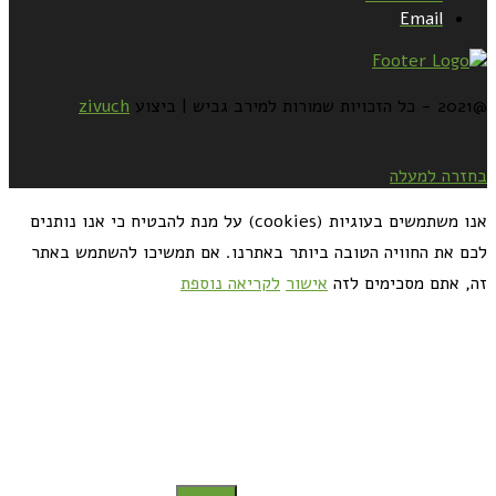
Email
@2021 - כל הזכויות שמורות למירב גביש | ביצוע
zivuch
בחזרה למעלה
אנו משתמשים בעוגיות (cookies) על מנת להבטיח כי אנו נותנים
לכם את החוויה הטובה ביותר באתרנו. אם תמשיכו להשתמש באתר
זה, אתם מסכימים לזה
אישור
לקריאה נוספת
כדאי לך להירשם ולקבל את המתכונים למייל: