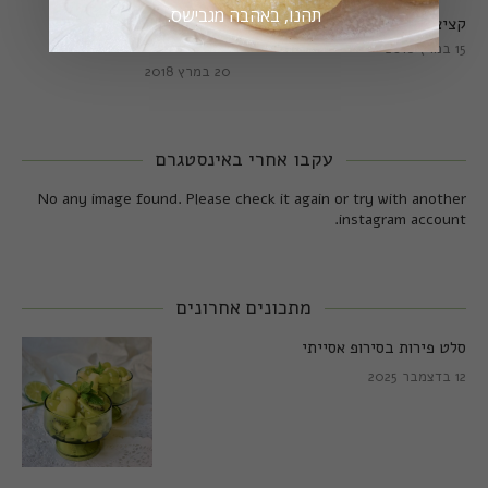
תהנו, באהבה מגבישס.
קציצות כרישה מושלמות
קציצות כרישה טבעוניות
מושלמות
15 במרץ 2018
20 במרץ 2018
עקבו אחרי באינסטגרם
No any image found. Please check it again or try with another
instagram account.
מתכונים אחרונים
סלט פירות בסירופ אסייתי
12 בדצמבר 2025