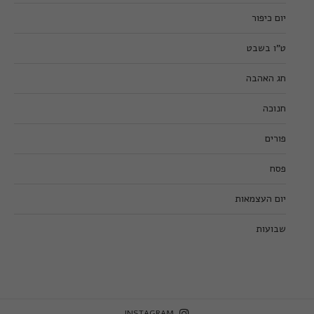
יום כיפור
ט”ו בשבט
חג האהבה
חנוכה
פורים
פסח
יום העצמאות
שבועות
INSTAGRAM