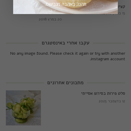
תהנו, באהבה מגבישס.
קציצות כרישה מושלמות
קציצות כרישה טבעוניות
מושלמות
15 במרץ 2018
20 במרץ 2018
עקבו אחרי באינסטגרם
No any image found. Please check it again or try with another
instagram account.
מתכונים אחרונים
סלט פירות בסירופ אסייתי
12 בדצמבר 2025