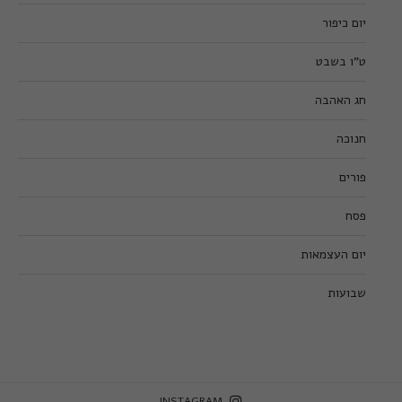
יום כיפור
ט”ו בשבט
חג האהבה
חנוכה
פורים
פסח
יום העצמאות
שבועות
INSTAGRAM