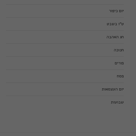
יום כיפור
ט”ו בשבט
חג האהבה
חנוכה
פורים
פסח
יום העצמאות
שבועות