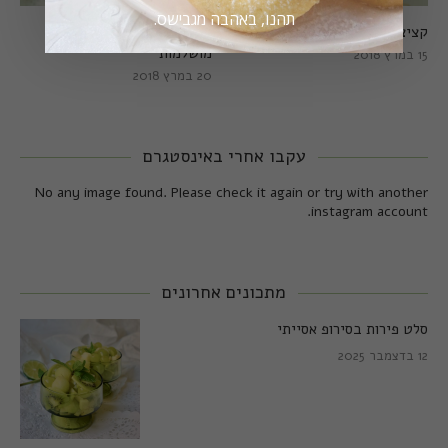
תהנו, באהבה מגבישס.
קציצות כרישה מושלמות
קציצות כרישה טבעוניות
מושלמות
15 במרץ 2018
20 במרץ 2018
עקבו אחרי באינסטגרם
No any image found. Please check it again or try with another
instagram account.
מתכונים אחרונים
סלט פירות בסירופ אסייתי
12 בדצמבר 2025