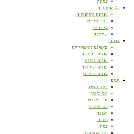
פסטה
כל המתוקים
עוגיות וחיתוכיות
פאי וטארט
קינוחים
שוקולד
עוגות
מאפינס וקאפקייקס
עוגות בחושות
עוגות גבינה
עוגות שוקולד
עוגות שמרים
חגים
ראש השנה
יום כיפור
ט”ו בשבט
חג האהבה
חנוכה
פורים
פסח
יום העצמאות