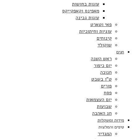
עוגות בחושות
מאפינס וקאפקייקס
עוגות גבינה
פאי וטארט
עוגיות וחיתוכיות
קינוחים
שוקולד
חגים
ראש השנה
יום כיפור
חנוכה
ט”ו בשבט
פורים
פסח
יום העצמאות
שבועות
חג האהבה
מידות ומשקלות
טיפים והמלצות
המגדיר