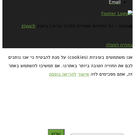
Email
@2021 - כל הזכויות שמורות למירב גביש | ביצוע
zivuch
בחזרה למעלה
אנו משתמשים בעוגיות (cookies) על מנת להבטיח כי אנו נותנים
לכם את החוויה הטובה ביותר באתרנו. אם תמשיכו להשתמש באתר
זה, אתם מסכימים לזה
אישור
לקריאה נוספת
כדאי לך להירשם ולקבל את המתכונים למייל:
שלח!