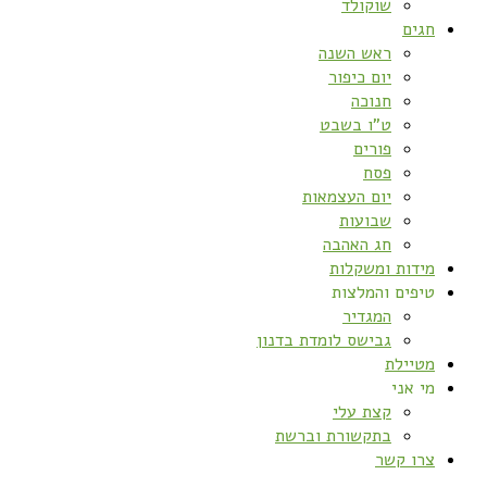
שוקולד
חגים
ראש השנה
יום כיפור
חנוכה
ט”ו בשבט
פורים
פסח
יום העצמאות
שבועות
חג האהבה
מידות ומשקלות
טיפים והמלצות
המגדיר
גבישס לומדת בדנון
מטיילת
מי אני
קצת עלי
בתקשורת וברשת
צרו קשר