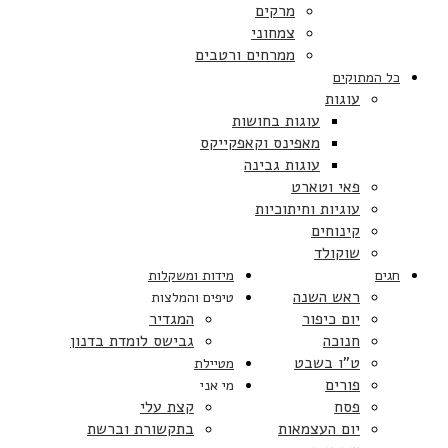
מרקים
צמחוני
ממרחים ורטבים
כל המתוקים
עוגות
עוגות בחושות
מאפינס וקאפקייקס
עוגות גבינה
פאי וטארט
עוגיות וחיתוכיות
קינוחים
שוקולד
חגים
מידות ומשקלות
ראש השנה
טיפים והמלצות
יום כיפור
המגדיר
חנוכה
גבישס לומדת בדנון
ט”ו בשבט
מטיילת
פורים
מי אני
פסח
קצת עלי
יום העצמאות
בתקשורת וברשת