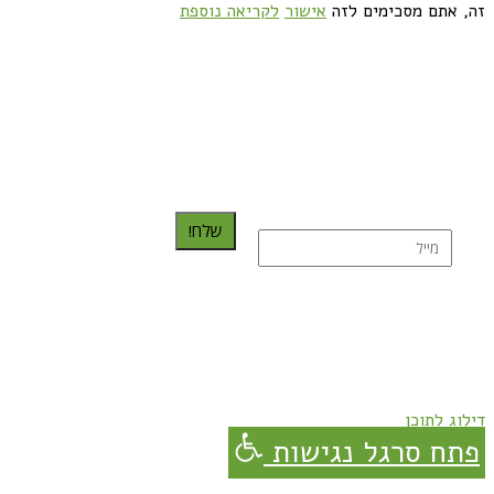
זה, אתם מסכימים לזה
אישור
לקריאה נוספת
כדאי לך להירשם ולקבל את המתכונים למייל:
שלח!
נרשמת בהצלחה!
תהנו, באהבה מגבישס.
דילוג לתוכן
פתח סרגל נגישות