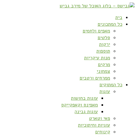
בית
כל המתכונים
מאפים ולחמים
סלטים
ירקות
תוספות
מנות עיקריות
מרקים
צמחוני
ממרחים ורטבים
כל המתוקים
עוגות
עוגות בחושות
מאפינס וקאפקייקס
עוגות גבינה
פאי וטארט
עוגיות וחיתוכיות
קינוחים