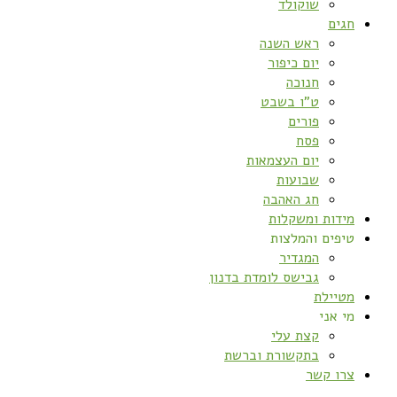
שוקולד
חגים
ראש השנה
יום כיפור
חנוכה
ט”ו בשבט
פורים
פסח
יום העצמאות
שבועות
חג האהבה
מידות ומשקלות
טיפים והמלצות
המגדיר
גבישס לומדת בדנון
מטיילת
מי אני
קצת עלי
בתקשורת וברשת
צרו קשר