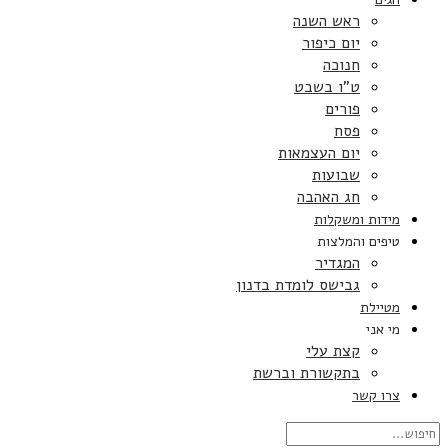
ראש השנה
יום כיפור
חנוכה
ט”ו בשבט
פורים
פסח
יום העצמאות
שבועות
חג האהבה
מידות ומשקלות
טיפים והמלצות
המגדיר
גבישס לומדת בדנון
מטיילת
מי אני
קצת עלי
בתקשורת וברשת
צרו קשר