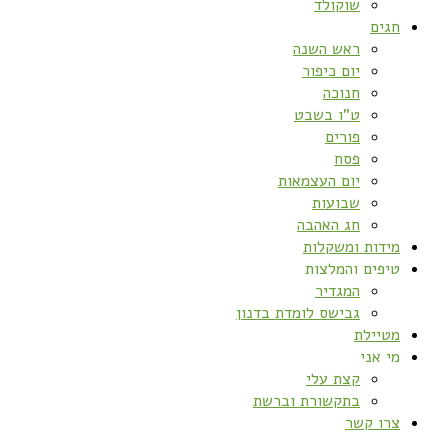
שוקולד
חגים
ראש השנה
יום כיפור
חנוכה
ט”ו בשבט
פורים
פסח
יום העצמאות
שבועות
חג האהבה
מידות ומשקלות
טיפים והמלצות
המגדיר
גבישס לומדת בדנון
מטיילת
מי אני
קצת עלי
בתקשורת וברשת
צרו קשר