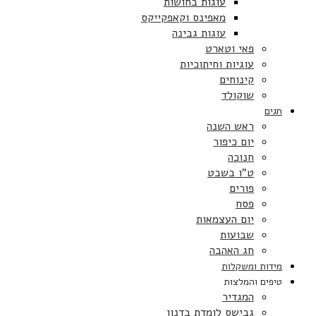
עוגות בחושות
מאפינס וקאפקייקס
עוגות גבינה
פאי וטארט
עוגיות וחיתוכיות
קינוחים
שוקולד
חגים
ראש השנה
יום כיפור
חנוכה
ט”ו בשבט
פורים
פסח
יום העצמאות
שבועות
חג האהבה
מידות ומשקלות
טיפים והמלצות
המגדיר
גבישס לומדת בדנון