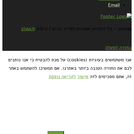
Email
@2021 - כל הזכויות שמורות למירב גביש | ביצוע
zivuch
בחזרה למעלה
אנו משתמשים בעוגיות (cookies) על מנת להבטיח כי אנו נותנים
לכם את החוויה הטובה ביותר באתרנו. אם תמשיכו להשתמש באתר
זה, אתם מסכימים לזה
אישור
לקריאה נוספת
כדאי לך להירשם ולקבל את המתכונים למייל: