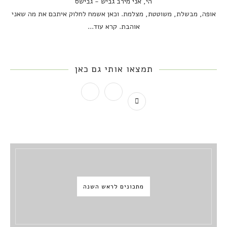
הי, אני מירב גביש - גבישס
אופה, מבשלת, משוטטת, מצלמת. וכאן אשמח לחלוק איתכם את מה שאני
אוהבת.
קרא עוד...
תמצאו אותי גם כאן
מתכונים לראש השנה