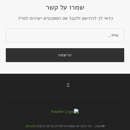
שמרו על קשר
כדאי לך להירשם ולקבל את המתכונים ישירות למייל
@2021 - כל הזכויות שמורות למירב גביש | ביצוע
zivuch