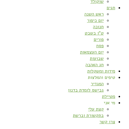
שוקולד
חגים
ראש השנה
יום כיפור
חנוכה
ט”ו בשבט
פורים
פסח
יום העצמאות
שבועות
חג האהבה
מידות ומשקלות
טיפים והמלצות
המגדיר
גבישס לומדת בדנון
מטיילת
מי אני
קצת עלי
בתקשורת וברשת
צרו קשר