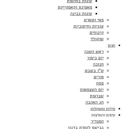
עוגות בחושות
מאפינס וקאפקייקס
עוגות גבינה
פאי וטארט
עוגיות וחיתוכיות
קינוחים
שוקולד
חגים
ראש השנה
יום כיפור
חנוכה
ט”ו בשבט
פורים
פסח
יום העצמאות
שבועות
חג האהבה
מידות ומשקלות
טיפים והמלצות
המגדיר
גבישס לומדת בדנון