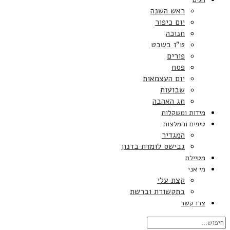
ראש השנה
יום כיפור
חנוכה
ט”ו בשבט
פורים
פסח
יום העצמאות
שבועות
חג האהבה
מידות ומשקלות
טיפים והמלצות
המגדיר
גבישס לומדת בדנון
מטיילת
מי אני
קצת עלי
בתקשורת וברשת
צרו קשר