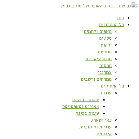
בית
כל המתכונים
מאפים ולחמים
סלטים
ירקות
תוספות
מנות עיקריות
מרקים
צמחוני
ממרחים ורטבים
כל המתוקים
עוגות
עוגות בחושות
מאפינס וקאפקייקס
עוגות גבינה
פאי וטארט
עוגיות וחיתוכיות
קינוחים