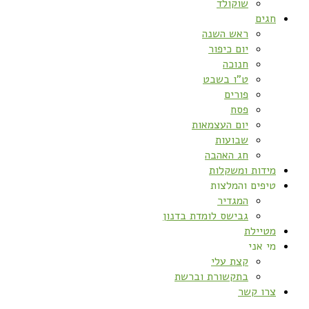
שוקולד
חגים
ראש השנה
יום כיפור
חנוכה
ט”ו בשבט
פורים
פסח
יום העצמאות
שבועות
חג האהבה
מידות ומשקלות
טיפים והמלצות
המגדיר
גבישס לומדת בדנון
מטיילת
מי אני
קצת עלי
בתקשורת וברשת
צרו קשר