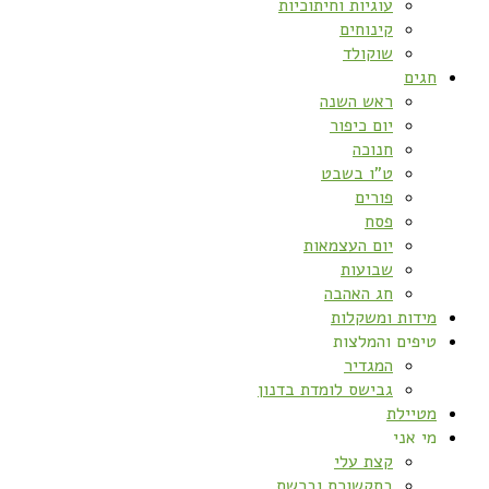
עוגיות וחיתוכיות
קינוחים
שוקולד
חגים
ראש השנה
יום כיפור
חנוכה
ט”ו בשבט
פורים
פסח
יום העצמאות
שבועות
חג האהבה
מידות ומשקלות
טיפים והמלצות
המגדיר
גבישס לומדת בדנון
מטיילת
מי אני
קצת עלי
בתקשורת וברשת