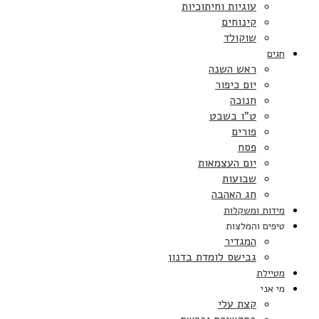
עוגיות וחיתוכיות
קינוחים
שוקולד
חגים
ראש השנה
יום כיפור
חנוכה
ט”ו בשבט
פורים
פסח
יום העצמאות
שבועות
חג האהבה
מידות ומשקלות
טיפים והמלצות
המגדיר
גבישס לומדת בדנון
מטיילת
מי אני
קצת עלי