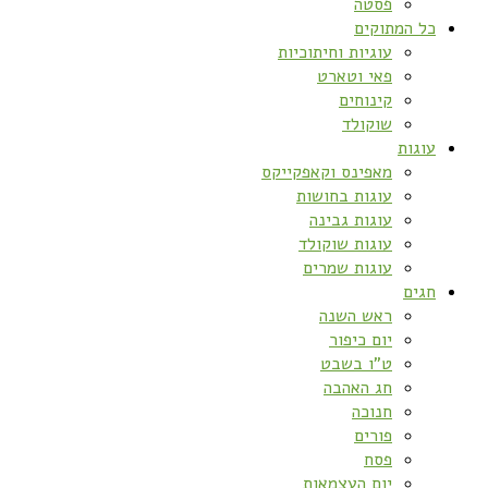
פסטה
כל המתוקים
עוגיות וחיתוכיות
פאי וטארט
קינוחים
שוקולד
עוגות
מאפינס וקאפקייקס
עוגות בחושות
עוגות גבינה
עוגות שוקולד
עוגות שמרים
חגים
ראש השנה
יום כיפור
ט”ו בשבט
חג האהבה
חנוכה
פורים
פסח
יום העצמאות