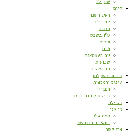
שוקולד
חגים
ראש השנה
יום כיפור
חנוכה
ט”ו בשבט
פורים
פסח
יום העצמאות
שבועות
חג האהבה
מידות ומשקלות
טיפים והמלצות
המגדיר
גבישס לומדת בדנון
מטיילת
מי אני
קצת עלי
בתקשורת וברשת
צרו קשר