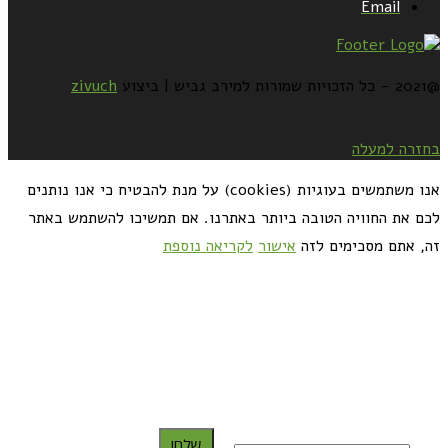
Email
@2021 - כל הזכויות שמורות למירב גביש | ביצוע
zivuch
בחזרה למעלה
אנו משתמשים בעוגיות (cookies) על מנת להבטיח כי אנו נותנים
לכם את החוויה הטובה ביותר באתרנו. אם תמשיכו להשתמש באתר
זה, אתם מסכימים לזה
אישור
לקריאה נוספת
כדאי לך להירשם ולקבל את המתכונים למייל:
שלח!