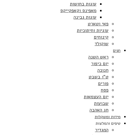
עוגות בחושות
מאפינס וקאפקייקס
עוגות גבינה
פאי וטארט
עוגיות וחיתוכיות
קינוחים
שוקולד
חגים
ראש השנה
יום כיפור
חנוכה
ט”ו בשבט
פורים
פסח
יום העצמאות
שבועות
חג האהבה
מידות ומשקלות
טיפים והמלצות
המגדיר