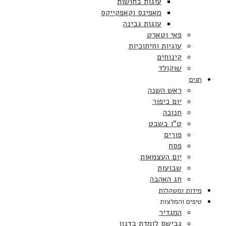
עוגות בחושות
מאפינס וקאפקייקס
עוגות גבינה
פאי וטארט
עוגיות וחיתוכיות
קינוחים
שוקולד
חגים
ראש השנה
יום כיפור
חנוכה
ט”ו בשבט
פורים
פסח
יום העצמאות
שבועות
חג האהבה
מידות ומשקלות
טיפים והמלצות
המגדיר
גבישס לומדת בדנון