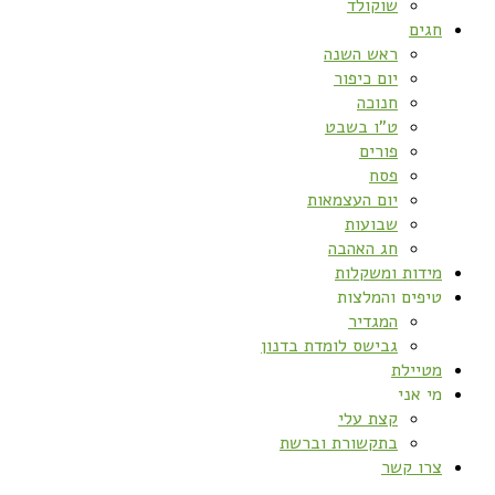
שוקולד
חגים
ראש השנה
יום כיפור
חנוכה
ט”ו בשבט
פורים
פסח
יום העצמאות
שבועות
חג האהבה
מידות ומשקלות
טיפים והמלצות
המגדיר
גבישס לומדת בדנון
מטיילת
מי אני
קצת עלי
בתקשורת וברשת
צרו קשר