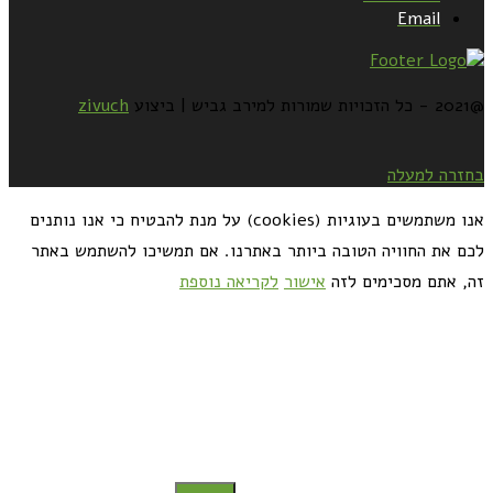
Email
@2021 - כל הזכויות שמורות למירב גביש | ביצוע
zivuch
בחזרה למעלה
אנו משתמשים בעוגיות (cookies) על מנת להבטיח כי אנו נותנים
לכם את החוויה הטובה ביותר באתרנו. אם תמשיכו להשתמש באתר
זה, אתם מסכימים לזה
אישור
לקריאה נוספת
כדאי לך להירשם ולקבל את המתכונים למייל: