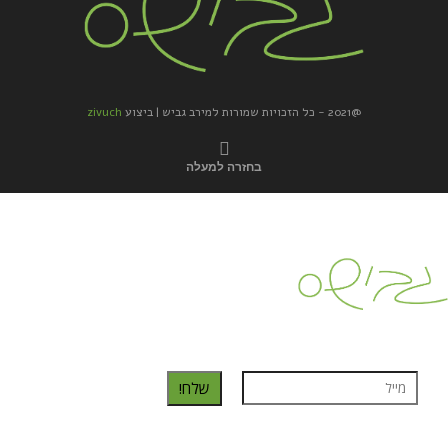
@2021 - כל הזכויות שמורות למירב גביש | ביצוע
zivuch
בחזרה למעלה
כדאי לך להירשם ולקבל את המתכונים למייל:
שלח!
נרשמת בהצלחה!
תהנו, באהבה מגבישס.