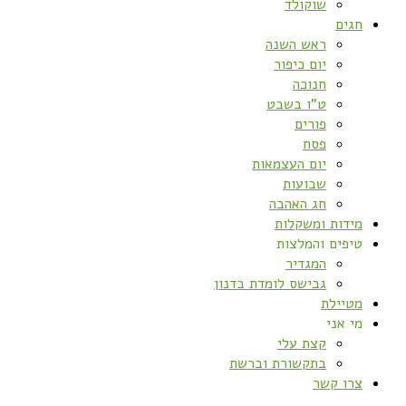
שוקולד
חגים
ראש השנה
יום כיפור
חנוכה
ט”ו בשבט
פורים
פסח
יום העצמאות
שבועות
חג האהבה
מידות ומשקלות
טיפים והמלצות
המגדיר
גבישס לומדת בדנון
מטיילת
מי אני
קצת עלי
בתקשורת וברשת
צרו קשר