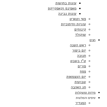
עוגות בחושות
מאפינס וקאפקייקס
עוגות גבינה
פאי וטארט
עוגיות וחיתוכיות
קינוחים
שוקולד
חגים
ראש השנה
יום כיפור
חנוכה
ט”ו בשבט
פורים
פסח
יום העצמאות
שבועות
חג האהבה
מידות ומשקלות
טיפים והמלצות
המגדיר