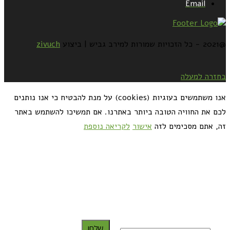
Email
@2021 - כל הזכויות שמורות למירב גביש | ביצוע
zivuch
בחזרה למעלה
אנו משתמשים בעוגיות (cookies) על מנת להבטיח כי אנו נותנים
לכם את החוויה הטובה ביותר באתרנו. אם תמשיכו להשתמש באתר
זה, אתם מסכימים לזה
אישור
לקריאה נוספת
כדאי לך להירשם ולקבל את המתכונים למייל:
שלח!