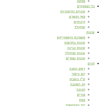
פסטה
כל המתוקים
עוגיות וחיתוכיות
פאי וטארט
קינוחים
שוקולד
עוגות
מאפינס וקאפקייקס
עוגות בחושות
עוגות גבינה
עוגות שוקולד
עוגות שמרים
חגים
ראש השנה
יום כיפור
ט”ו בשבט
חג האהבה
חנוכה
פורים
פסח
יום העצמאות