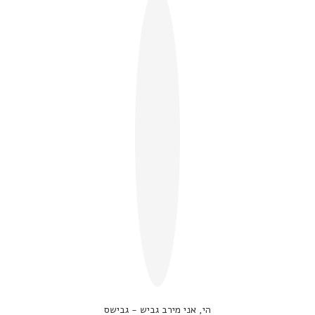
הי, אני מירב גביש - גבישס