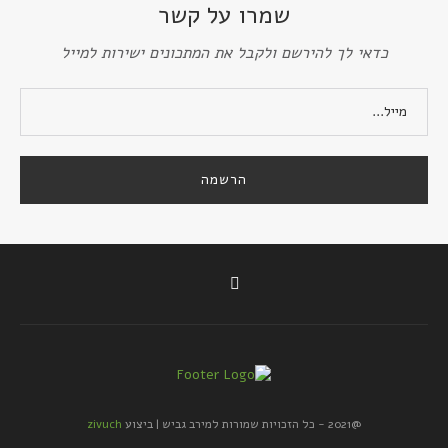
שמרו על קשר
כדאי לך להירשם ולקבל את המתכונים ישירות למייל
@2021 - כל הזכויות שמורות למירב גביש | ביצוע
zivuch