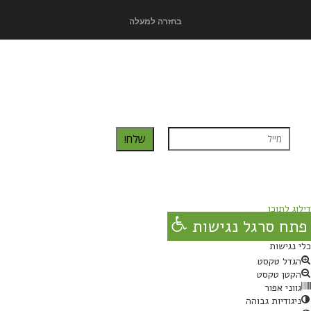
בחזרה למעלה
כדאי לך להירשם ולקבל את המתכונים למייל:
שלח!
נרשמת בהצלחה!
תהנו, באהבה מגבישס.
דילוג לתוכן
פתח סרגל נגישות
כלי נגישות
הגדל טקסט
הקטן טקסט
גווני אפור
ניגודיות גבוהה