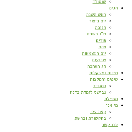
שוקולד
חגים
ראש השנה
יום כיפור
חנוכה
ט”ו בשבט
פורים
פסח
יום העצמאות
שבועות
חג האהבה
מידות ומשקלות
טיפים והמלצות
המגדיר
גבישס לומדת בדנון
מטיילת
מי אני
קצת עלי
בתקשורת וברשת
צרו קשר