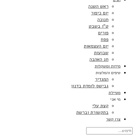
ראש השנה
יום כיפור
חנוכה
ט”ו בשבט
פורים
פסח
יום העצמאות
שבועות
חג האהבה
מידות ומשקלות
טיפים והמלצות
המגדיר
גבישס לומדת בדנון
מטיילת
מי אני
קצת עלי
בתקשורת וברשת
צרו קשר