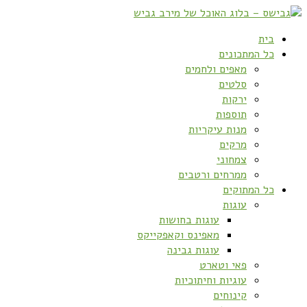
בית
כל המתכונים
מאפים ולחמים
סלטים
ירקות
תוספות
מנות עיקריות
מרקים
צמחוני
ממרחים ורטבים
כל המתוקים
עוגות
עוגות בחושות
מאפינס וקאפקייקס
עוגות גבינה
פאי וטארט
עוגיות וחיתוכיות
קינוחים