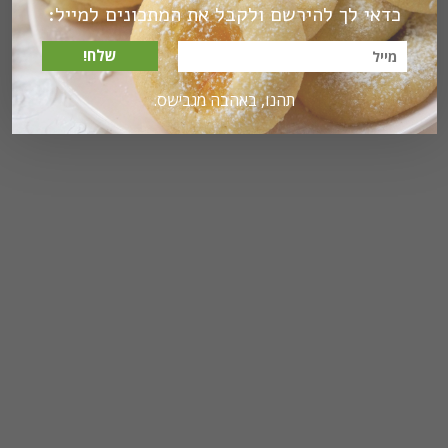
כדאי לך להירשם ולקבל את המתכונים למייל:
שלח!
תהנו, באהבה מגבישס.