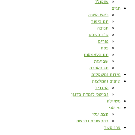
שוקולד
חגים
ראש השנה
יום כיפור
חנוכה
ט”ו בשבט
פורים
פסח
יום העצמאות
שבועות
חג האהבה
מידות ומשקלות
טיפים והמלצות
המגדיר
גבישס לומדת בדנון
מטיילת
מי אני
קצת עלי
בתקשורת וברשת
צרו קשר