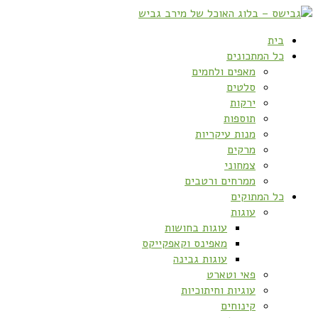
בית
כל המתכונים
מאפים ולחמים
סלטים
ירקות
תוספות
מנות עיקריות
מרקים
צמחוני
ממרחים ורטבים
כל המתוקים
עוגות
עוגות בחושות
מאפינס וקאפקייקס
עוגות גבינה
פאי וטארט
עוגיות וחיתוכיות
קינוחים