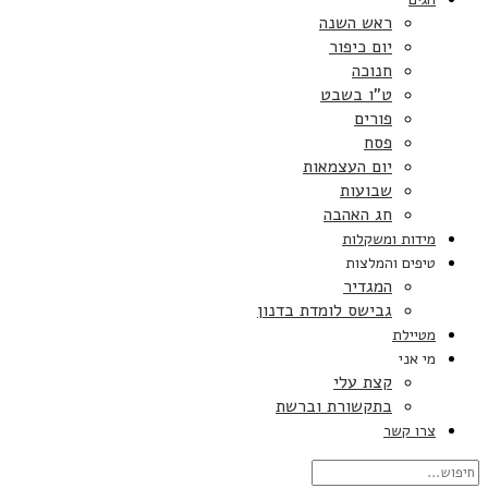
ראש השנה
יום כיפור
חנוכה
ט”ו בשבט
פורים
פסח
יום העצמאות
שבועות
חג האהבה
מידות ומשקלות
טיפים והמלצות
המגדיר
גבישס לומדת בדנון
מטיילת
מי אני
קצת עלי
בתקשורת וברשת
צרו קשר