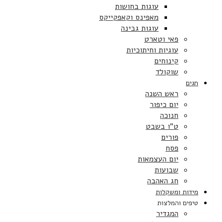
עוגות בחושות
מאפינס וקאפקייקס
עוגות גבינה
פאי וטארט
עוגיות וחיתוכיות
קינוחים
שוקולד
חגים
ראש השנה
יום כיפור
חנוכה
ט”ו בשבט
פורים
פסח
יום העצמאות
שבועות
חג האהבה
מידות ומשקלות
טיפים והמלצות
המגדיר