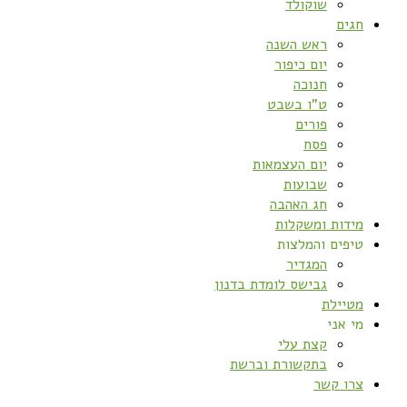
שוקולד
חגים
ראש השנה
יום כיפור
חנוכה
ט”ו בשבט
פורים
פסח
יום העצמאות
שבועות
חג האהבה
מידות ומשקלות
טיפים והמלצות
המגדיר
גבישס לומדת בדנון
מטיילת
מי אני
קצת עלי
בתקשורת וברשת
צרו קשר