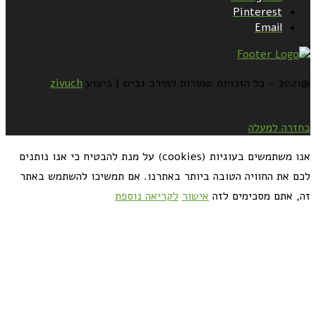
Pinterest
Email
@2021 - כל הזכויות שמורות למירב גביש | ביצוע
zivuch
בחזרה למעלה
אנו משתמשים בעוגיות (cookies) על מנת להבטיח כי אנו נותנים
לכם את החוויה הטובה ביותר באתרנו. אם תמשיכו להשתמש באתר
זה, אתם מסכימים לזה
אישור
לקריאה נוספת
כדאי לך להירשם ולקבל את המתכונים למייל: