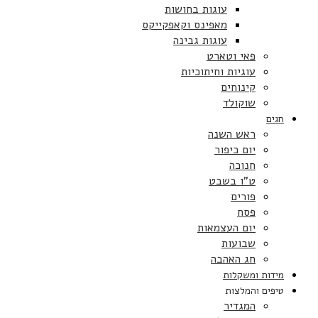
עוגות בחושות
מאפינס וקאפקייקס
עוגות גבינה
פאי וטארט
עוגיות וחיתוכיות
קינוחים
שוקולד
חגים
ראש השנה
יום כיפור
חנוכה
ט”ו בשבט
פורים
פסח
יום העצמאות
שבועות
חג האהבה
מידות ומשקלות
טיפים והמלצות
המגדיר