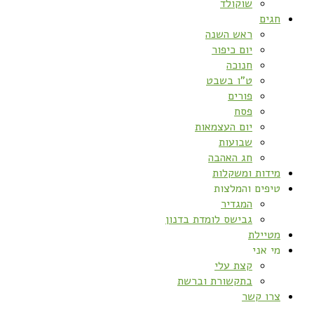
שוקולד
חגים
ראש השנה
יום כיפור
חנוכה
ט”ו בשבט
פורים
פסח
יום העצמאות
שבועות
חג האהבה
מידות ומשקלות
טיפים והמלצות
המגדיר
גבישס לומדת בדנון
מטיילת
מי אני
קצת עלי
בתקשורת וברשת
צרו קשר