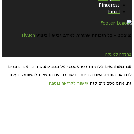
Pinterest
Email
@2021 - כל הזכויות שמורות למירב גביש | ביצוע
zivuch
בחזרה למעלה
אנו משתמשים בעוגיות (cookies) על מנת להבטיח כי אנו נותנים
לכם את החוויה הטובה ביותר באתרנו. אם תמשיכו להשתמש באתר
זה, אתם מסכימים לזה
אישור
לקריאה נוספת
כדאי לך להירשם ולקבל את המתכונים למייל: