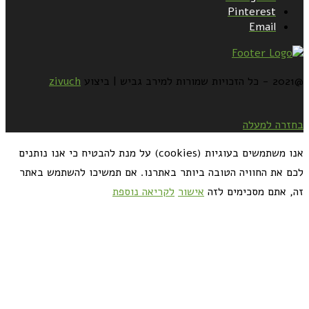
Pinterest
Email
@2021 - כל הזכויות שמורות למירב גביש | ביצוע
zivuch
בחזרה למעלה
אנו משתמשים בעוגיות (cookies) על מנת להבטיח כי אנו נותנים
לכם את החוויה הטובה ביותר באתרנו. אם תמשיכו להשתמש באתר
זה, אתם מסכימים לזה
אישור
לקריאה נוספת
כדאי לך להירשם ולקבל את המתכונים למייל: