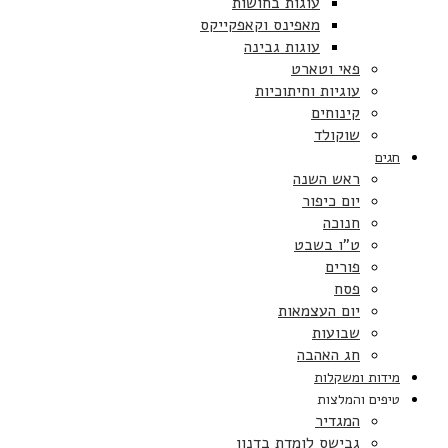
עוגות בחושות
מאפינס וקאפקייקס
עוגות גבינה
פאי וטארט
עוגיות וחיתוכיות
קינוחים
שוקולד
חגים
ראש השנה
יום כיפור
חנוכה
ט”ו בשבט
פורים
פסח
יום העצמאות
שבועות
חג האהבה
מידות ומשקלות
טיפים והמלצות
המגדיר
גבישס לומדת בדנון