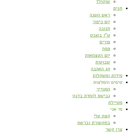
שוקולד
חגים
ראש השנה
יום כיפור
חנוכה
ט”ו בשבט
פורים
פסח
יום העצמאות
שבועות
חג האהבה
מידות ומשקלות
טיפים והמלצות
המגדיר
גבישס לומדת בדנון
מטיילת
מי אני
קצת עלי
בתקשורת וברשת
צרו קשר