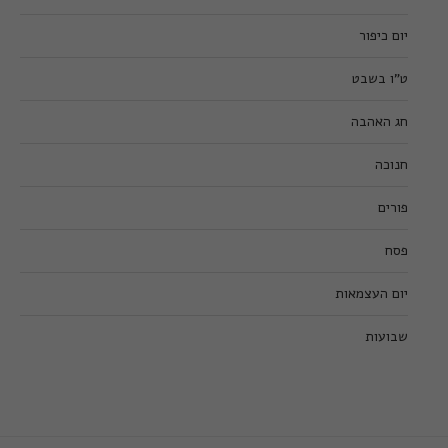
יום כיפור
ט”ו בשבט
חג האהבה
חנוכה
פורים
פסח
יום העצמאות
שבועות