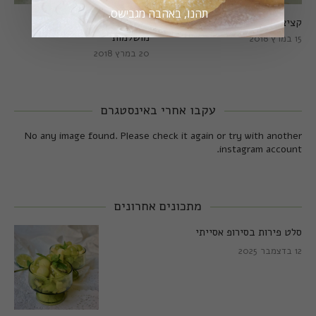
תהנו, באהבה מגבישס.
קציצות כרישה מושלמות
קציצות כרישה טבעוניות
מושלמות
15 במרץ 2018
20 במרץ 2018
עקבו אחרי באינסטגרם
No any image found. Please check it again or try with another
instagram account.
מתכונים אחרונים
סלט פירות בסירופ אסייתי
12 בדצמבר 2025