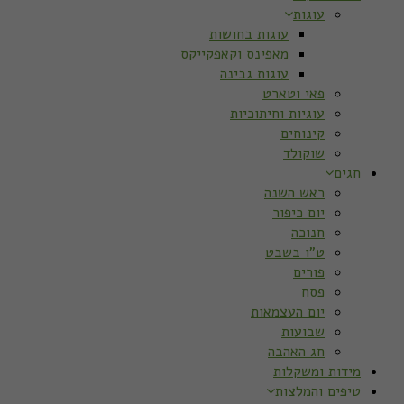
עוגות
עוגות בחושות
מאפינס וקאפקייקס
עוגות גבינה
פאי וטארט
עוגיות וחיתוכיות
קינוחים
שוקולד
חגים
ראש השנה
יום כיפור
חנוכה
ט”ו בשבט
פורים
פסח
יום העצמאות
שבועות
חג האהבה
מידות ומשקלות
טיפים והמלצות