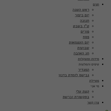
חגים
ראש השנה
יום כיפור
חנוכה
ט”ו בשבט
פורים
פסח
יום העצמאות
שבועות
חג האהבה
מידות ומשקלות
טיפים והמלצות
המגדיר
גבישס לומדת בדנון
מטיילת
מי אני
קצת עלי
בתקשורת וברשת
צרו קשר