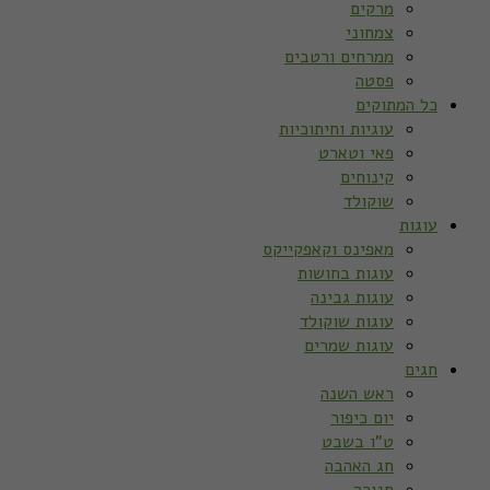
מרקים
צמחוני
ממרחים ורטבים
פסטה
כל המתוקים
עוגיות וחיתוכיות
פאי וטארט
קינוחים
שוקולד
עוגות
מאפינס וקאפקייקס
עוגות בחושות
עוגות גבינה
עוגות שוקולד
עוגות שמרים
חגים
ראש השנה
יום כיפור
ט”ו בשבט
חג האהבה
חנוכה