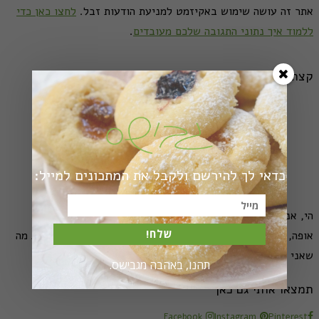
אתר זה עושה שימוש באקיזמט למניעת הודעות זבל.
לחצו כאן כדי
ללמוד איך נתוני התגובה שלכם מעובדים
.
קצת עלי
כדאי לך להירשם ולקבל את המתכונים למייל:
הי, אני מירב גביש - גבישס
שלח!
אופה, מבשלת, משוטטת, מצלמת. וכאן אשמח לחלוק איתכם את מה
שאני אוהבת.
קרא עוד...
תהנו, באהבה מגבישס.
תמצאו אותי גם כאן
Facebook
Instagram
Pinterest