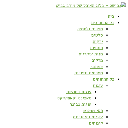
בית
כל המתכונים
מאפים ולחמים
סלטים
ירקות
תוספות
מנות עיקריות
מרקים
צמחוני
ממרחים ורטבים
כל המתוקים
עוגות
עוגות בחושות
מאפינס וקאפקייקס
עוגות גבינה
פאי וטארט
עוגיות וחיתוכיות
קינוחים