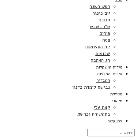
ראש השנה
יום כיפור
חנוכה
ט”ו בשבט
פורים
פסח
יום העצמאות
שבועות
חג האהבה
מידות ומשקלות
טיפים והמלצות
המגדיר
גבישס לומדת בדנון
מטיילת
מי אני
קצת עלי
בתקשורת וברשת
צרו קשר