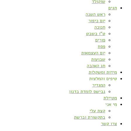
שוקולד
חגים
ראש השנה
יום כיפור
חנוכה
ט”ו בשבט
פורים
פסח
יום העצמאות
שבועות
חג האהבה
מידות ומשקלות
טיפים והמלצות
המגדיר
גבישס לומדת בדנון
מטיילת
מי אני
קצת עלי
בתקשורת וברשת
צרו קשר