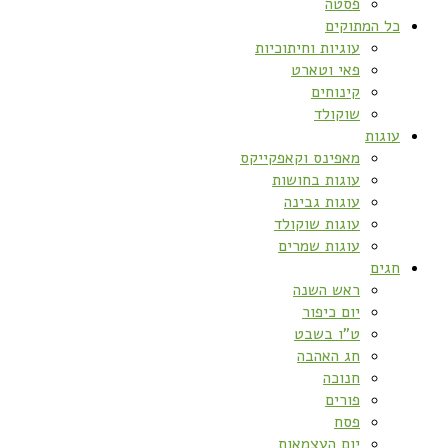
פסטה
כל המתוקים
עוגיות וחיתוכיות
פאי וטארט
קינוחים
שוקולד
עוגות
מאפינס וקאפקייקס
עוגות בחושות
עוגות גבינה
עוגות שוקולד
עוגות שמרים
חגים
ראש השנה
יום כיפור
ט”ו בשבט
חג האהבה
חנוכה
פורים
פסח
יום העצמאות