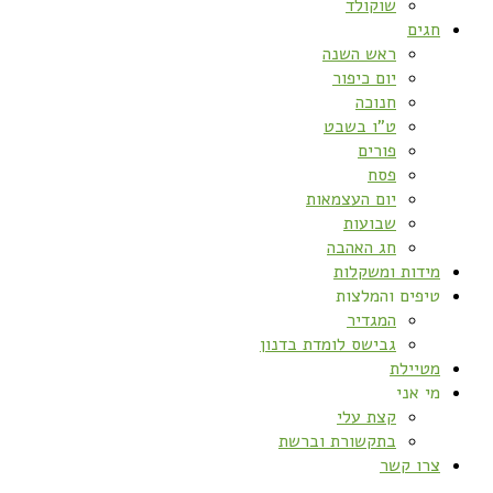
שוקולד
חגים
ראש השנה
יום כיפור
חנוכה
ט”ו בשבט
פורים
פסח
יום העצמאות
שבועות
חג האהבה
מידות ומשקלות
טיפים והמלצות
המגדיר
גבישס לומדת בדנון
מטיילת
מי אני
קצת עלי
בתקשורת וברשת
צרו קשר