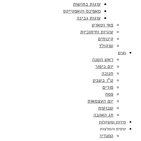
עוגות בחושות
מאפינס וקאפקייקס
עוגות גבינה
פאי וטארט
עוגיות וחיתוכיות
קינוחים
שוקולד
חגים
ראש השנה
יום כיפור
חנוכה
ט”ו בשבט
פורים
פסח
יום העצמאות
שבועות
חג האהבה
מידות ומשקלות
טיפים והמלצות
המגדיר