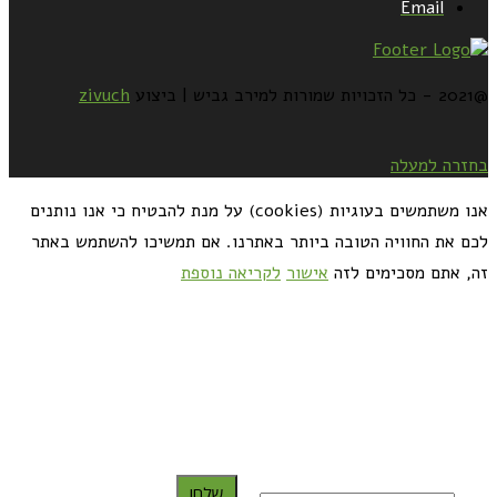
Email
@2021 - כל הזכויות שמורות למירב גביש | ביצוע
zivuch
בחזרה למעלה
אנו משתמשים בעוגיות (cookies) על מנת להבטיח כי אנו נותנים
לכם את החוויה הטובה ביותר באתרנו. אם תמשיכו להשתמש באתר
זה, אתם מסכימים לזה
אישור
לקריאה נוספת
כדאי לך להירשם ולקבל את המתכונים למייל:
שלח!