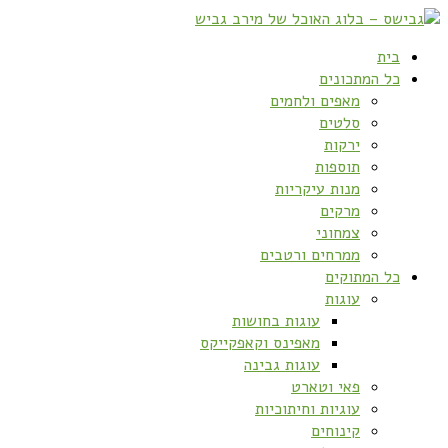
בית
כל המתכונים
מאפים ולחמים
סלטים
ירקות
תוספות
מנות עיקריות
מרקים
צמחוני
ממרחים ורטבים
כל המתוקים
עוגות
עוגות בחושות
מאפינס וקאפקייקס
עוגות גבינה
פאי וטארט
עוגיות וחיתוכיות
קינוחים