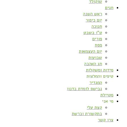
שוקולד
חגים
ראש השנה
יום כיפור
חנוכה
ט”ו בשבט
פורים
פסח
יום העצמאות
שבועות
חג האהבה
מידות ומשקלות
טיפים והמלצות
המגדיר
גבישס לומדת בדנון
מטיילת
מי אני
קצת עלי
בתקשורת וברשת
צרו קשר