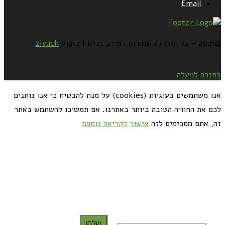
Email
@2021 - כל הזכויות שמורות למירב גביש | ביצוע
zivuch
בחזרה למעלה
אנו משתמשים בעוגיות (cookies) על מנת להבטיח כי אנו נותנים
לכם את החוויה הטובה ביותר באתרנו. אם תמשיכו להשתמש באתר
זה, אתם מסכימים לזה
אישור
לקריאה נוספת
כדאי לך להירשם ולקבל את המתכונים למייל:
שלח!