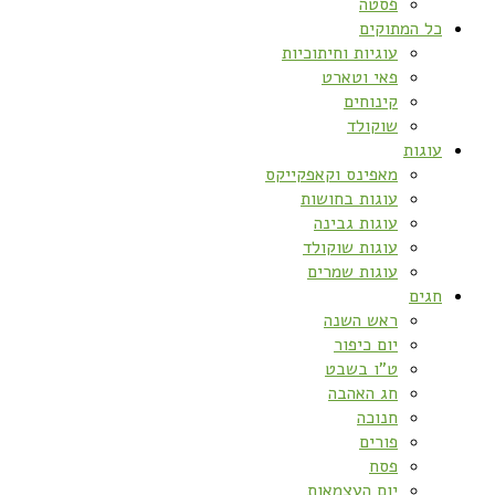
פסטה
כל המתוקים
עוגיות וחיתוכיות
פאי וטארט
קינוחים
שוקולד
עוגות
מאפינס וקאפקייקס
עוגות בחושות
עוגות גבינה
עוגות שוקולד
עוגות שמרים
חגים
ראש השנה
יום כיפור
ט”ו בשבט
חג האהבה
חנוכה
פורים
פסח
יום העצמאות