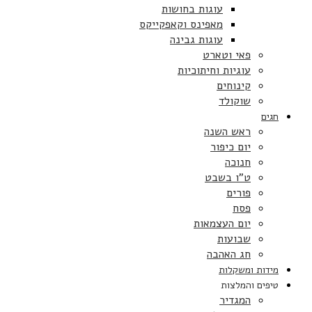
עוגות בחושות
מאפינס וקאפקייקס
עוגות גבינה
פאי וטארט
עוגיות וחיתוכיות
קינוחים
שוקולד
חגים
ראש השנה
יום כיפור
חנוכה
ט”ו בשבט
פורים
פסח
יום העצמאות
שבועות
חג האהבה
מידות ומשקלות
טיפים והמלצות
המגדיר