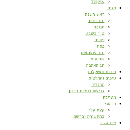
שוקולד
חגים
ראש השנה
יום כיפור
חנוכה
ט”ו בשבט
פורים
פסח
יום העצמאות
שבועות
חג האהבה
מידות ומשקלות
טיפים והמלצות
המגדיר
גבישס לומדת בדנון
מטיילת
מי אני
קצת עלי
בתקשורת וברשת
צרו קשר