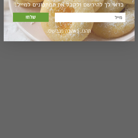
כדאי לך להירשם ולקבל את המתכונים למייל:
שלח!
תהנו, באהבה מגבישס.