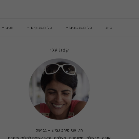
בית
כל המתכונים
כל המתוקים
חגים
קצת עלי
הי, אני מירב גביש - גבישס
אופה, מבשלת, משוטטת, מצלמת. וכאן אשמח לחלוק איתכם