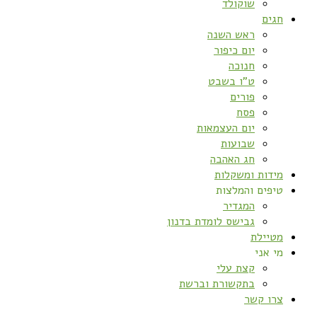
שוקולד
חגים
ראש השנה
יום כיפור
חנוכה
ט”ו בשבט
פורים
פסח
יום העצמאות
שבועות
חג האהבה
מידות ומשקלות
טיפים והמלצות
המגדיר
גבישס לומדת בדנון
מטיילת
מי אני
קצת עלי
בתקשורת וברשת
צרו קשר