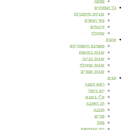
פסטה
כל המתוקים
עוגיות וחיתוכיות
פאי וטארט
קינוחים
שוקולד
עוגות
מאפינס וקאפקייקס
עוגות בחושות
עוגות גבינה
עוגות שוקולד
עוגות שמרים
חגים
ראש השנה
יום כיפור
ט”ו בשבט
חג האהבה
חנוכה
פורים
פסח
יום העצמאות