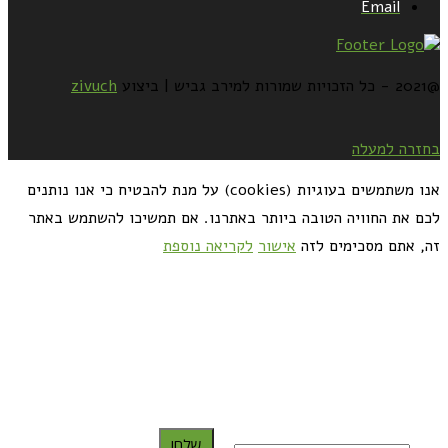
Email
@2021 - כל הזכויות שמורות למירב גביש | ביצוע
zivuch
בחזרה למעלה
אנו משתמשים בעוגיות (cookies) על מנת להבטיח כי אנו נותנים
לכם את החוויה הטובה ביותר באתרנו. אם תמשיכו להשתמש באתר
זה, אתם מסכימים לזה
אישור
לקריאה נוספת
כדאי לך להירשם ולקבל את המתכונים למייל:
שלח!