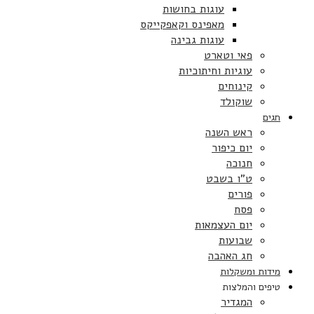
עוגות בחושות
מאפינס וקאפקייקס
עוגות גבינה
פאי וטארט
עוגיות וחיתוכיות
קינוחים
שוקולד
חגים
ראש השנה
יום כיפור
חנוכה
ט”ו בשבט
פורים
פסח
יום העצמאות
שבועות
חג האהבה
מידות ומשקלות
טיפים והמלצות
המגדיר