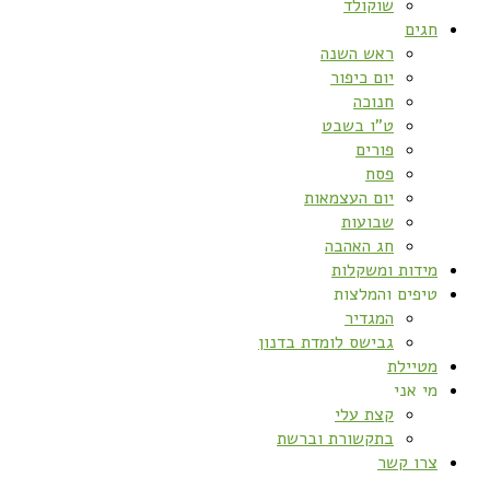
שוקולד
חגים
ראש השנה
יום כיפור
חנוכה
ט”ו בשבט
פורים
פסח
יום העצמאות
שבועות
חג האהבה
מידות ומשקלות
טיפים והמלצות
המגדיר
גבישס לומדת בדנון
מטיילת
מי אני
קצת עלי
בתקשורת וברשת
צרו קשר