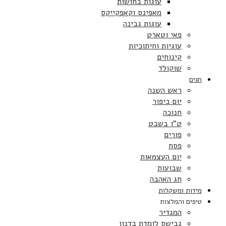
עוגות בחושות
מאפינס וקאפקייקס
עוגות גבינה
פאי וטארט
עוגיות וחיתוכיות
קינוחים
שוקולד
חגים
ראש השנה
יום כיפור
חנוכה
ט”ו בשבט
פורים
פסח
יום העצמאות
שבועות
חג האהבה
מידות ומשקלות
טיפים והמלצות
המגדיר
גבישס לומדת בדנון