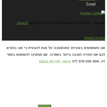
Email
@2021 - כל הזכויות שמורות למירב גביש | ביצוע
zivuch
בחזרה למעלה
אנו משתמשים בעוגיות (cookies) על מנת להבטיח כי אנו נותנים
לכם את החוויה הטובה ביותר באתרנו. אם תמשיכו להשתמש באתר
זה, אתם מסכימים לזה
אישור
לקריאה נוספת
כדאי לך להירשם ולקבל את המתכונים למייל: