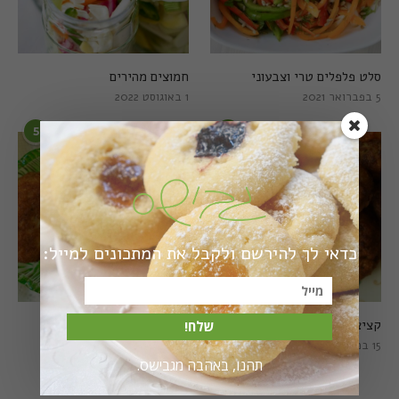
סלט פלפלים טרי וצבעוני
חמוצים מהירים
5 בפברואר 2021
1 באוגוסט 2022
5
6
כדאי לך להירשם ולקבל את המתכונים למייל:
קציצות כרישה מושלמות
קציצות כרישה טבעוניות
שלח!
מושלמות
15 במרץ 2018
תהנו, באהבה מגבישס.
20 במרץ 2018