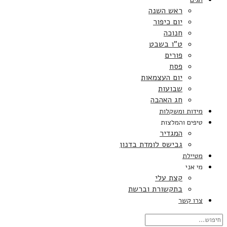
ראש השנה
יום כיפור
חנוכה
ט”ו בשבט
פורים
פסח
יום העצמאות
שבועות
חג האהבה
מידות ומשקלות
טיפים והמלצות
המגדיר
גבישס לומדת בדנון
מטיילת
מי אני
קצת עלי
בתקשורת וברשת
צרו קשר