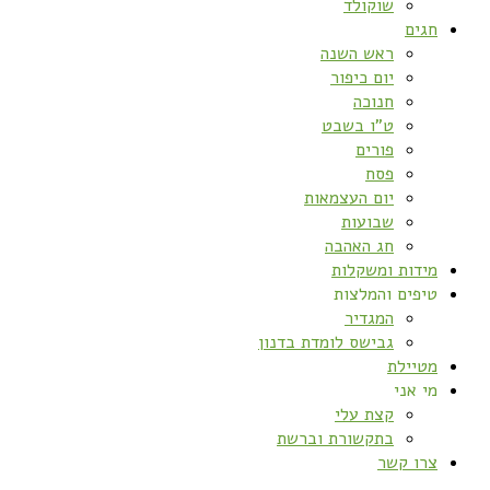
שוקולד
חגים
ראש השנה
יום כיפור
חנוכה
ט”ו בשבט
פורים
פסח
יום העצמאות
שבועות
חג האהבה
מידות ומשקלות
טיפים והמלצות
המגדיר
גבישס לומדת בדנון
מטיילת
מי אני
קצת עלי
בתקשורת וברשת
צרו קשר