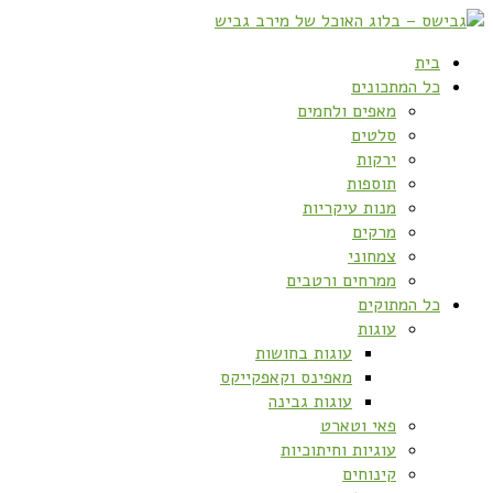
בית
כל המתכונים
מאפים ולחמים
סלטים
ירקות
תוספות
מנות עיקריות
מרקים
צמחוני
ממרחים ורטבים
כל המתוקים
עוגות
עוגות בחושות
מאפינס וקאפקייקס
עוגות גבינה
פאי וטארט
עוגיות וחיתוכיות
קינוחים