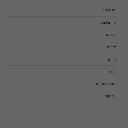
יום כיפור
ט”ו בשבט
חג האהבה
חנוכה
פורים
פסח
יום העצמאות
שבועות