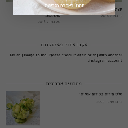
תהנו, באהבה מגבישס.
קציצות כרישה מושלמות
קציצות כרישה טבעוניות
מושלמות
15 במרץ 2018
20 במרץ 2018
עקבו אחרי באינסטגרם
No any image found. Please check it again or try with another
instagram account.
מתכונים אחרונים
סלט פירות בסירופ אסייתי
12 בדצמבר 2025