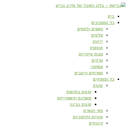
בית
כל המתכונים
מאפים ולחמים
סלטים
ירקות
תוספות
מנות עיקריות
מרקים
צמחוני
ממרחים ורטבים
כל המתוקים
עוגות
עוגות בחושות
מאפינס וקאפקייקס
עוגות גבינה
פאי וטארט
עוגיות וחיתוכיות
קינוחים