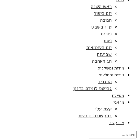
ראש השנה
יום כיפור
חנוכה
ט”ו בשבט
פורים
פסח
יום העצמאות
שבועות
חג האהבה
מידות ומשקלות
טיפים והמלצות
המגדיר
גבישס לומדת בדנון
מטיילת
מי אני
קצת עלי
בתקשורת וברשת
צרו קשר