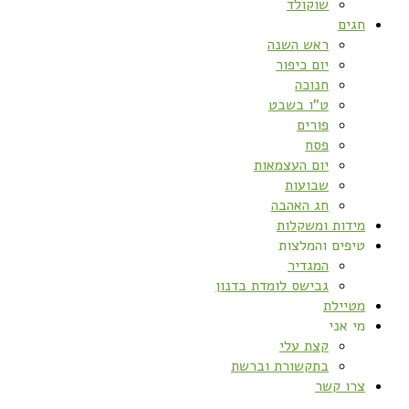
שוקולד
חגים
ראש השנה
יום כיפור
חנוכה
ט”ו בשבט
פורים
פסח
יום העצמאות
שבועות
חג האהבה
מידות ומשקלות
טיפים והמלצות
המגדיר
גבישס לומדת בדנון
מטיילת
מי אני
קצת עלי
בתקשורת וברשת
צרו קשר