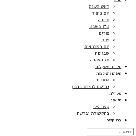
ראש השנה
יום כיפור
חנוכה
ט”ו בשבט
פורים
פסח
יום העצמאות
שבועות
חג האהבה
מידות ומשקלות
טיפים והמלצות
המגדיר
גבישס לומדת בדנון
מטיילת
מי אני
קצת עלי
בתקשורת וברשת
צרו קשר