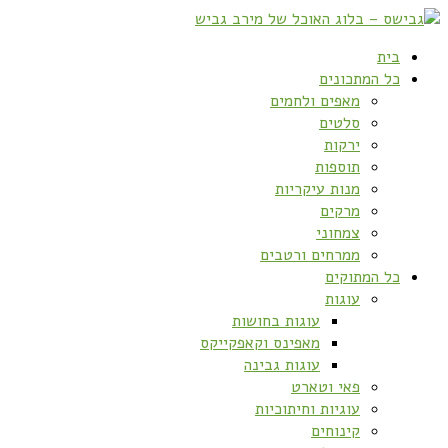
בית
כל המתכונים
מאפים ולחמים
סלטים
ירקות
תוספות
מנות עיקריות
מרקים
צמחוני
ממרחים ורטבים
כל המתוקים
עוגות
עוגות בחושות
מאפינס וקאפקייקס
עוגות גבינה
פאי וטארט
עוגיות וחיתוכיות
קינוחים