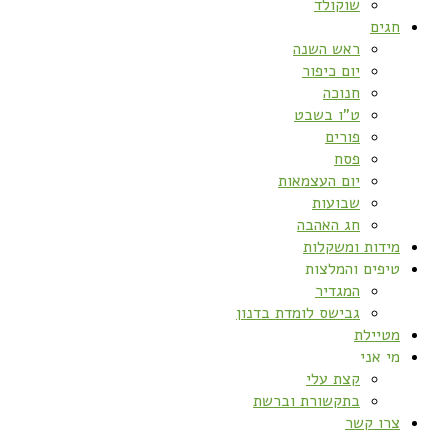
שוקולד
חגים
ראש השנה
יום כיפור
חנוכה
ט”ו בשבט
פורים
פסח
יום העצמאות
שבועות
חג האהבה
מידות ומשקלות
טיפים והמלצות
המגדיר
גבישס לומדת בדנון
מטיילת
מי אני
קצת עלי
בתקשורת וברשת
צרו קשר