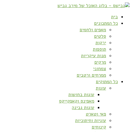
בית
כל המתכונים
מאפים ולחמים
סלטים
ירקות
תוספות
מנות עיקריות
מרקים
צמחוני
ממרחים ורטבים
כל המתוקים
עוגות
עוגות בחושות
מאפינס וקאפקייקס
עוגות גבינה
פאי וטארט
עוגיות וחיתוכיות
קינוחים