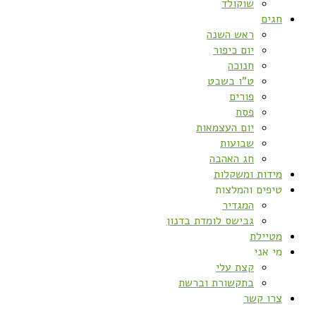
שוקולד
חגים
ראש השנה
יום כיפור
חנוכה
ט”ו בשבט
פורים
פסח
יום העצמאות
שבועות
חג האהבה
מידות ומשקלות
טיפים והמלצות
המגדיר
גבישס לומדת בדנון
מטיילת
מי אני
קצת עלי
בתקשורת וברשת
צרו קשר