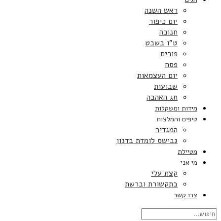
ראש השנה
יום כיפור
חנוכה
ט”ו בשבט
פורים
פסח
יום העצמאות
שבועות
חג האהבה
מידות ומשקלות
טיפים והמלצות
המגדיר
גבישס לומדת בדנון
מטיילת
מי אני
קצת עלי
בתקשורת וברשת
צרו קשר