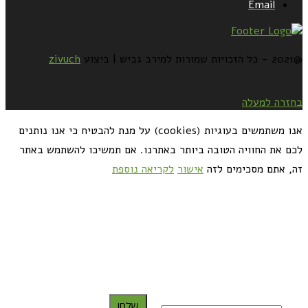
Email
@2021 - כל הזכויות שמורות למירב גביש | ביצוע
zivuch
בחזרה למעלה
אנו משתמשים בעוגיות (cookies) על מנת להבטיח כי אנו נותנים
לכם את החוויה הטובה ביותר באתרנו. אם תמשיכו להשתמש באתר
זה, אתם מסכימים לזה
אישור
לקריאה נוספת
כדאי לך להירשם ולקבל את המתכונים למייל:
שלח!