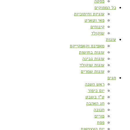
פסטה
כל המתוקים
עוגיות וחיתוכיות
פאי וטארט
קינוחים
שוקולד
עוגות
מאפינס וקאפקייקס
עוגות בחושות
עוגות גבינה
עוגות שוקולד
עוגות שמרים
חגים
ראש השנה
יום כיפור
ט”ו בשבט
חג האהבה
חנוכה
פורים
פסח
יום העצמאות