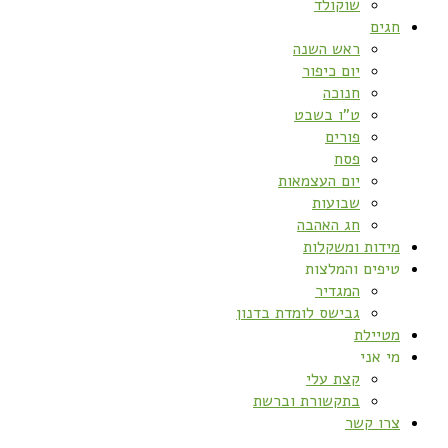
שוקולד
חגים
ראש השנה
יום כיפור
חנוכה
ט”ו בשבט
פורים
פסח
יום העצמאות
שבועות
חג האהבה
מידות ומשקלות
טיפים והמלצות
המגדיר
גבישס לומדת בדנון
מטיילת
מי אני
קצת עלי
בתקשורת וברשת
צרו קשר