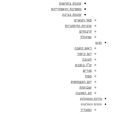
עוגות בחושות
מאפינס וקאפקייקס
עוגות גבינה
פאי וטארט
עוגיות וחיתוכיות
קינוחים
שוקולד
חגים
ראש השנה
יום כיפור
חנוכה
ט”ו בשבט
פורים
פסח
יום העצמאות
שבועות
חג האהבה
מידות ומשקלות
טיפים והמלצות
המגדיר