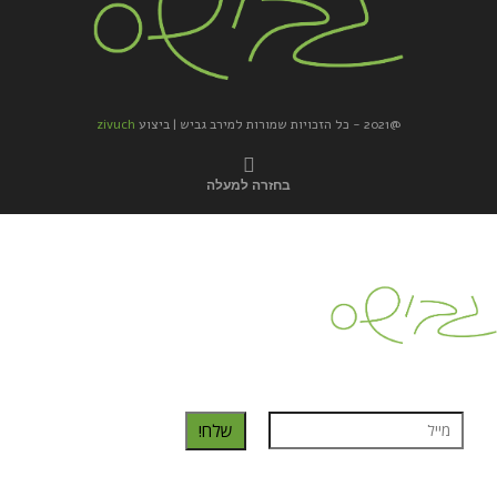
@2021 - כל הזכויות שמורות למירב גביש | ביצוע
zivuch
בחזרה למעלה
כדאי לך להירשם ולקבל את המתכונים למייל:
שלח!
נרשמת בהצלחה!
תהנו, באהבה מגבישס.