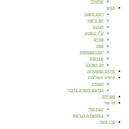
שוקולד
חגים
ראש השנה
יום כיפור
חנוכה
ט”ו בשבט
פורים
פסח
יום העצמאות
שבועות
חג האהבה
מידות ומשקלות
טיפים והמלצות
המגדיר
גבישס לומדת בדנון
מטיילת
מי אני
קצת עלי
בתקשורת וברשת
צרו קשר