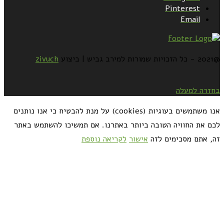
Pinterest
Email
@2021 - כל הזכויות שמורות למירב גביש | ביצוע
zivuch
בחזרה למעלה
אנו משתמשים בעוגיות (cookies) על מנת להבטיח כי אנו נותנים
לכם את החוויה הטובה ביותר באתרנו. אם תמשיכו להשתמש באתר
זה, אתם מסכימים לזה
אישור
לקריאה נוספת
כדאי לך להירשם ולקבל את המתכונים למייל: