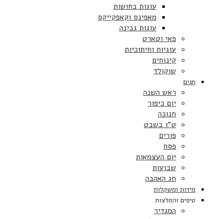
עוגות בחושות
מאפינס וקאפקייקס
עוגות גבינה
פאי וטארט
עוגיות וחיתוכיות
קינוחים
שוקולד
חגים
ראש השנה
יום כיפור
חנוכה
ט”ו בשבט
פורים
פסח
יום העצמאות
שבועות
חג האהבה
מידות ומשקלות
טיפים והמלצות
המגדיר