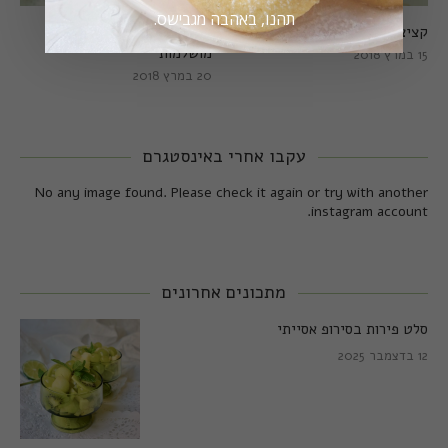
תהנו, באהבה מגבישס.
קציצות כרישה מושלמות
קציצות כרישה טבעוניות
מושלמות
15 במרץ 2018
20 במרץ 2018
עקבו אחרי באינסטגרם
No any image found. Please check it again or try with another
instagram account.
מתכונים אחרונים
סלט פירות בסירופ אסייתי
12 בדצמבר 2025