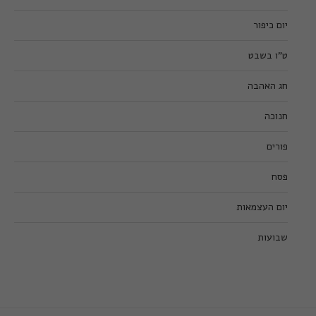
יום כיפור
ט”ו בשבט
חג האהבה
חנוכה
פורים
פסח
יום העצמאות
שבועות