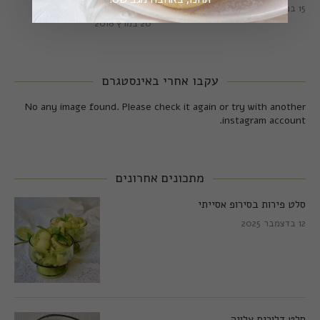
מושלמות
15 במרץ 2018
20 במרץ 2018
עקבו אחרי באינסטגרם
No any image found. Please check it again or try with another
instagram account.
מתכונים אחרונים
סלט פירות בסירופ אסייתי
12 בדצמבר 2025
סלט דלורית צלויה