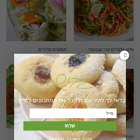
סלט פלפלים טרי וצבעוני
חמוצים מהירים
5 בפברואר 2021
1 באוגוסט 2022
5
6
כדאי לך להירשם ולקבל את המתכונים למייל:
שלח!
קציצות כרישה מושלמות
קציצות כרישה טבעוניות
תהנו, באהבה מגבישס.