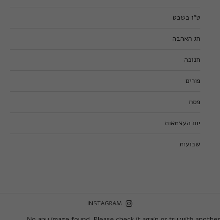
ט”ו בשבט
חג האהבה
חנוכה
פורים
פסח
יום העצמאות
שבועות
INSTAGRAM
No any image found. Please check it again or try with another