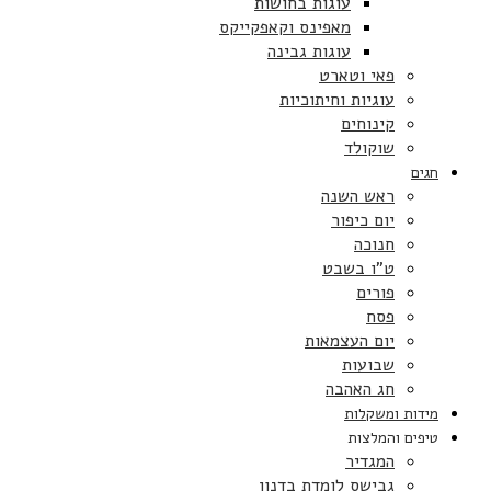
עוגות בחושות
מאפינס וקאפקייקס
עוגות גבינה
פאי וטארט
עוגיות וחיתוכיות
קינוחים
שוקולד
חגים
ראש השנה
יום כיפור
חנוכה
ט”ו בשבט
פורים
פסח
יום העצמאות
שבועות
חג האהבה
מידות ומשקלות
טיפים והמלצות
המגדיר
גבישס לומדת בדנון