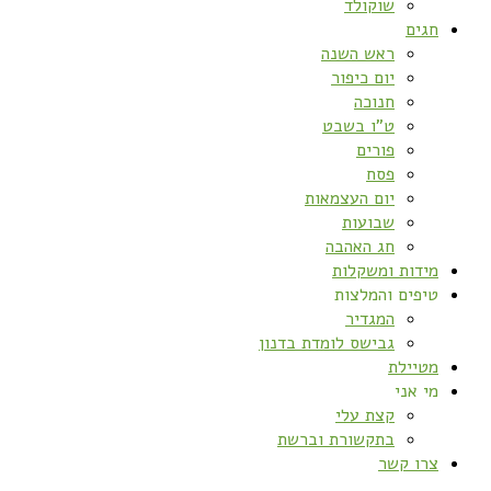
שוקולד
חגים
ראש השנה
יום כיפור
חנוכה
ט”ו בשבט
פורים
פסח
יום העצמאות
שבועות
חג האהבה
מידות ומשקלות
טיפים והמלצות
המגדיר
גבישס לומדת בדנון
מטיילת
מי אני
קצת עלי
בתקשורת וברשת
צרו קשר