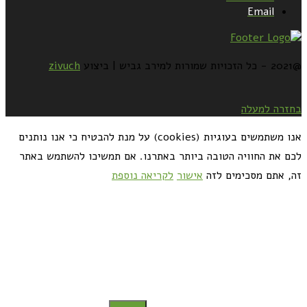
Email
@2021 - כל הזכויות שמורות למירב גביש | ביצוע
zivuch
בחזרה למעלה
אנו משתמשים בעוגיות (cookies) על מנת להבטיח כי אנו נותנים
לכם את החוויה הטובה ביותר באתרנו. אם תמשיכו להשתמש באתר
זה, אתם מסכימים לזה
אישור
לקריאה נוספת
כדאי לך להירשם ולקבל את המתכונים למייל: