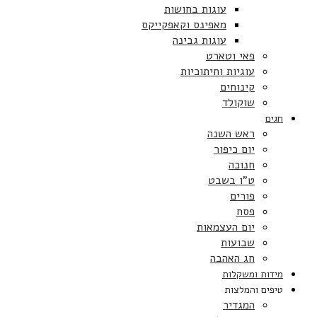
עוגות בחושות
מאפינס וקאפקייקס
עוגות גבינה
פאי וטארט
עוגיות וחיתוכיות
קינוחים
שוקולד
חגים
ראש השנה
יום כיפור
חנוכה
ט”ו בשבט
פורים
פסח
יום העצמאות
שבועות
חג האהבה
מידות ומשקלות
טיפים והמלצות
המגדיר