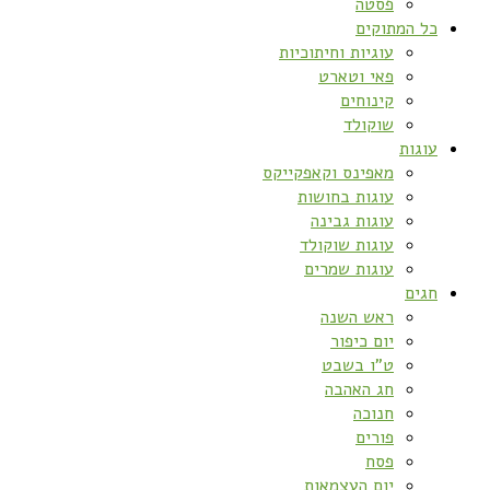
פסטה
כל המתוקים
עוגיות וחיתוכיות
פאי וטארט
קינוחים
שוקולד
עוגות
מאפינס וקאפקייקס
עוגות בחושות
עוגות גבינה
עוגות שוקולד
עוגות שמרים
חגים
ראש השנה
יום כיפור
ט”ו בשבט
חג האהבה
חנוכה
פורים
פסח
יום העצמאות