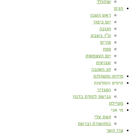
שוקולד
חגים
ראש השנה
יום כיפור
חנוכה
ט”ו בשבט
פורים
פסח
יום העצמאות
שבועות
חג האהבה
מידות ומשקלות
טיפים והמלצות
המגדיר
גבישס לומדת בדנון
מטיילת
מי אני
קצת עלי
בתקשורת וברשת
צרו קשר