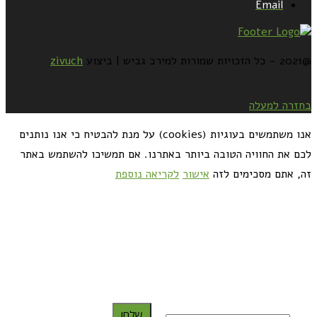
Email
@2021 - כל הזכויות שמורות למירב גביש | ביצוע
zivuch
בחזרה למעלה
אנו משתמשים בעוגיות (cookies) על מנת להבטיח כי אנו נותנים
לכם את החוויה הטובה ביותר באתרנו. אם תמשיכו להשתמש באתר
זה, אתם מסכימים לזה
אישור
לקריאה נוספת
כדאי לך להירשם ולקבל את המתכונים למייל:
שלח!